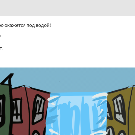
ро окажется под водой!
!
т!