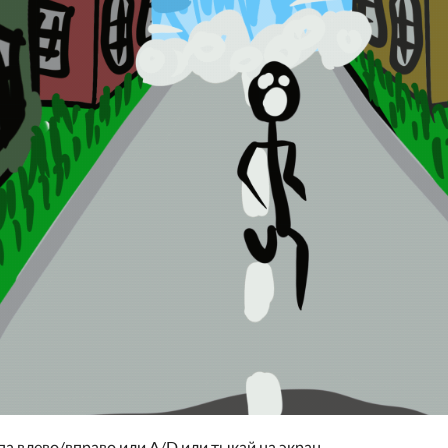
па влево/вправо или A/D или тыкай на экран