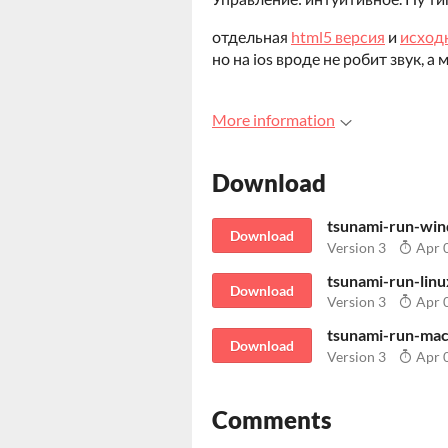
отдельная
html5 версия
и
исход
но на ios вроде не робит звук, а
More information
Download
tsunami-run-win
Download
Version 3
Apr 0
tsunami-run-linu
Download
Version 3
Apr 0
tsunami-run-mac
Download
Version 3
Apr 0
Comments